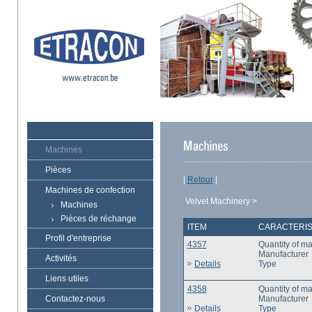
Machines
Pièces
|
Retour
|
Machines de confection
Velvet Machinery >
Machines
Pièces de réchange
ITEM
CARACTERIS
Profil d'entreprise
4357
Quantity of m
Manufacturer
Activités
Details
Type
Liens utiles
4358
Quantity of m
Contactez-nous
Manufacturer
Details
Type