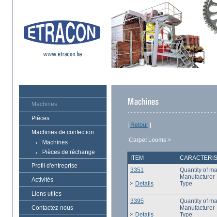
Machines
Pièces
|
Retour
|
Machines de confection
Carpet Looms >
Machines
Pièces de réchange
ITEM
CARACTERIS
Profil d'entreprise
3351
Quantity of m
Manufacturer
Activités
Details
Type
Liens utiles
3395
Quantity of m
Contactez-nous
Manufacturer
Details
Type